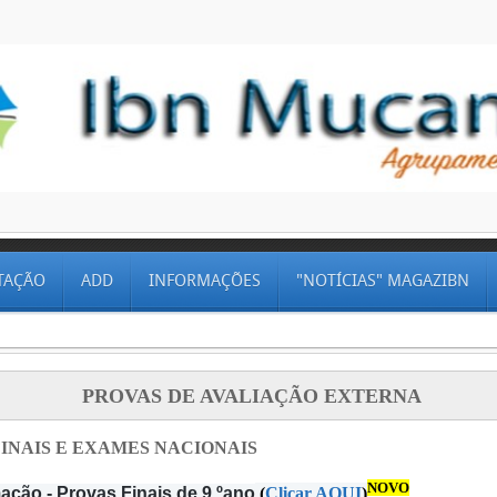
TAÇÃO
ADD
INFORMAÇÕES
"NOTÍCIAS" MAGAZIBN
PROVAS DE AVALIAÇÃO EXTERNA
INAIS E EXAMES NACIONAIS
NOVO
ação - Provas Finais de 9.ºano
(
Clicar AQUI
)