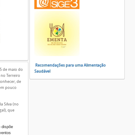
Recomendações para uma Alimentação
 5 de maio do
Saudável
, no Terreiro
conhecer, de
, em pouco
a Silva (no
gal), que
o dispõe
eventos