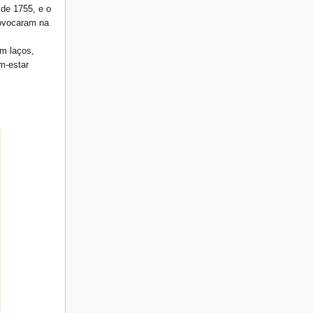
 de 1755, e o
rovocaram na
m laços,
m-estar