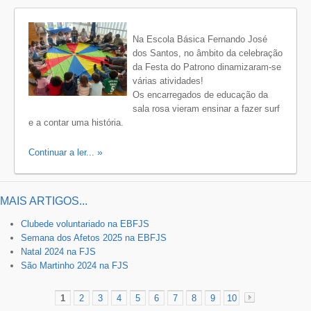
Na Escola Básica Fernando José
dos Santos, no âmbito da celebração
da Festa do Patrono dinamizaram-se
várias atividades!
Os encarregados de educação da
sala rosa vieram ensinar a fazer surf
e a contar uma história.
Continuar a ler...
MAIS ARTIGOS...
Clubede voluntariado na EBFJS
Semana dos Afetos 2025 na EBFJS
Natal 2024 na FJS
São Martinho 2024 na FJS
1
2
3
4
5
6
7
8
9
10
»