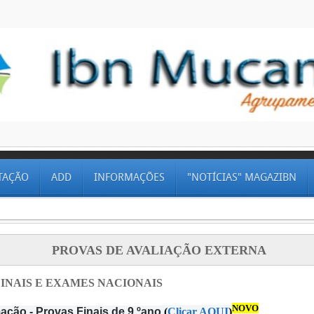
TAÇÃO
ADD
INFORMAÇÕES
"NOTÍCIAS" MAGAZIBN
PROVAS DE AVALIAÇÃO EXTERNA
INAIS E EXAMES NACIONAIS
NOVO
ação - Provas Finais de 9.ºano
(
Clicar AQUI
)