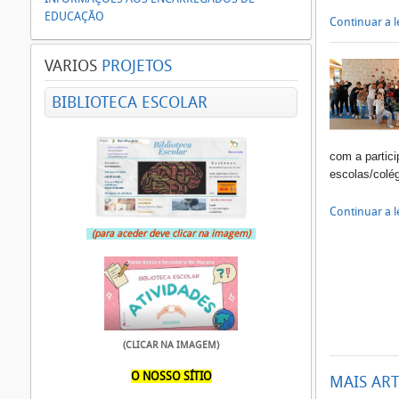
EDUCAÇÃO
Continuar a le
VARIOS
PROJETOS
BIBLIOTECA ESCOLAR
com a partic
escolas/colé
Continuar a le
(para aceder deve clicar na imagem)
(CLICAR NA IMAGEM)
O NOSSO SÍTIO
MAIS ART