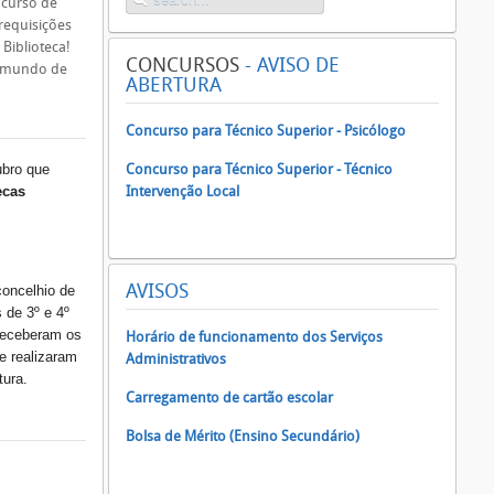
ncurso de
 requisições
 Biblioteca!
CONCURSOS
- AVISO DE
um mundo de
ABERTURA
Concurso para Técnico Superior - Psicólogo
ubro que
Concurso para Técnico Superior - Técnico
ecas
Intervenção Local
AVISOS
oncelhio de
 de 3º e 4º
receberam os
Horário de funcionamento dos Serviços
e realizaram
Administrativos
itura.
Carregamento de cartão escolar
Bolsa de Mérito (Ensino Secundário)