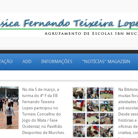
TAÇÃO
ADD
INFORMAÇÕES
"NOTÍCIAS" MAGAZIBN
No dia 5 de março, a
Na Bibliote
turma do 4º F da EB
muitas for
Fernando Teixeira
atividades 
Lopes participou no
pré-escolar
Torneio Concelhio do
Desde ses
Jogo do Mata / Fase
histórias e
Ocidental, no Pavilhão
oficinas de
Desportivo de Murches.
criativa, c