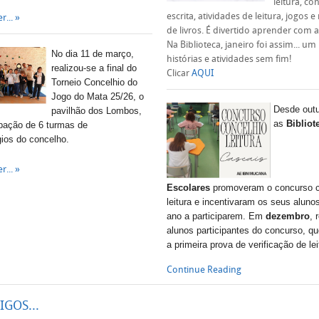
leitura, co
escrita, atividades de leitura, jogos e
r...
de livros. É divertido aprender com a
Na Biblioteca, janeiro foi assim... 
No dia 11 de março,
histórias e atividades sem fim!
realizou-se a final do
Clicar
AQUI
Torneio Concelhio do
Jogo do Mata 25/26, o
Desde out
pavilhão dos Lombos,
as
Bibliot
ipação de 6 turmas de
gios do concelho.
r...
Escolares
promoveram o concurso c
leitura e incentivaram os seus alunos
ano a participarem. Em
dezembro
, 
alunos participantes do concurso, qu
a primeira prova de verificação de le
Continue Reading
IGOS...