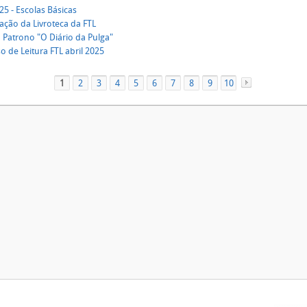
5 - Escolas Básicas
ação da Livroteca da FTL
 Patrono "O Diário da Pulga"
 de Leitura FTL abril 2025
1
2
3
4
5
6
7
8
9
10
»