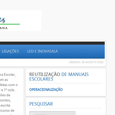
LIGAÇÕES
LED E INOVASALA
SÁBADO, 08 AGOSTO 2026
REUTILIZAÇÃO
DE MANUAIS
ca Escolar,
ESCOLARES
am as
feitas com o
OPERACIONALIZAÇÃO
 e 1º ciclo.
sões de
 contos,
PESQUISAR
 escrita
oncurso de