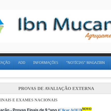
TAÇÃO
ADD
INFORMAÇÕES
"NOTÍCIAS" MAGAZIBN
PROVAS DE AVALIAÇÃO EXTERNA
INAIS E EXAMES NACIONAIS
NOVO
ação - Provas Finais de 9.ºano
(
Clicar AQUI
)