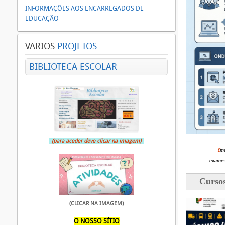
INFORMAÇÕES AOS ENCARREGADOS DE
EDUCAÇÃO
VARIOS
PROJETOS
BIBLIOTECA ESCOLAR
(para aceder deve clicar na imagem)
E
ma
exames
Cursos
(CLICAR NA IMAGEM)
O NOSSO SÍTIO