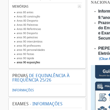
NACIONA
MEMÓRIAS
Inform
anos 80 antes
Anos 80 construção
9.ºano
Anos 80 Desporto
Prazos
Anos 80 Palestras
do En
Anos 80 Referências
e Exa
anos 90 Desporto
anos 90 palestras
Secun
anos 90 intercâmbios
anos 90 professores
PIEPE 
anos 90 personalidades
Eletr
anos 90 festas
anos 90 lápide
(Clicar
anos 90 exposições
PROVAS
DE EQUIVALÊNCIA À
FREQUÊNCIA 25/26
INFORMAÇÕES
EXAMES
- INFORMAÇÕES