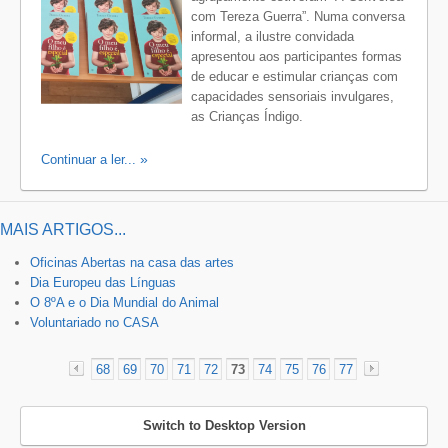
com Tereza Guerra”. Numa conversa
informal, a ilustre convidada
apresentou aos participantes formas
de educar e estimular crianças com
capacidades sensoriais invulgares,
as Crianças Índigo.
Continuar a ler...
MAIS ARTIGOS...
Oficinas Abertas na casa das artes
Dia Europeu das Línguas
O 8ºA e o Dia Mundial do Animal
Voluntariado no CASA
68
69
70
71
72
73
74
75
76
77
«
»
Switch to Desktop Version