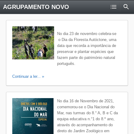
AGRUPAMENTO NOVO
No dia 23 de novembro celebra-se
o Dia da Floresta Autóctone, uma
data que recorda a importância de
preservar e plantar espécies que
fazem parte do património natural
português.
Continuar a ler...
No dia 16 de Novembro de 2021,
comemorou-se o Dia Nacional do
Mar, nas turmas do 8.° A, B e C da
equipa educativa n.°1 do 8.º ano,
através do acompanhamento do
direto do Jardim Zoológico em