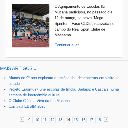
O Agrupamento de Escolas Ibn
Mucana participou, no passado dia
12 de março, na prova “Mega-
Sprinter – Fase CLDE”, realizada no
campo do Real Sport Clube de
Massamá.
Continuar a ler...
MAIS ARTIGOS...
Alunos do 9º ano exploram a história das descobertas em visita de
estudo
Projeto Erasmus+ une escolas de Ímola, Badajoz e Cascais numa
semana de intercâmbio cultural
O Clube Ciência Viva da Ibn Mucana
Carnaval EBSIM 2025
9
10
11
12
13
14
15
16
17
18
«
»