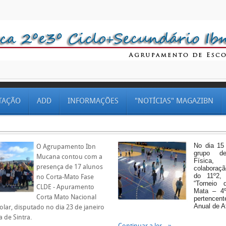
TAÇÃO
ADD
INFORMAÇÕES
"NOTÍCIAS" MAGAZIBN
No dia 15 
O Agrupamento Ibn
grupo d
Mucana contou com a
Físic
presença de 17 alunos
colaboraç
do 11º2, 
no Corta-Mato Fase
“Torneio
CLDE - Apuramento
Mata – 4º
Corta Mato Nacional
pertencen
Anual de A
lar, disputado no dia 23 de janeiro
 de Sintra.
Continuar a ler...