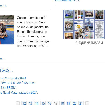
r...
Quase a terminar o 1°
semestre, realizámos
no dia 22 de janeiro, na
Escola Ibn Mucana, o
torneio do mata, que
contou com a presença
CLIQUE NA IMAGEM
de 166 alunos, do 5° e
r...
IGOS...
ato Concelhio 2024
OW "RECICLAR É NA BOA"
24 na EBSIM
de Natal Matematizada 2024.
12
«
13
14
15
16
17
18
19
20
21
»