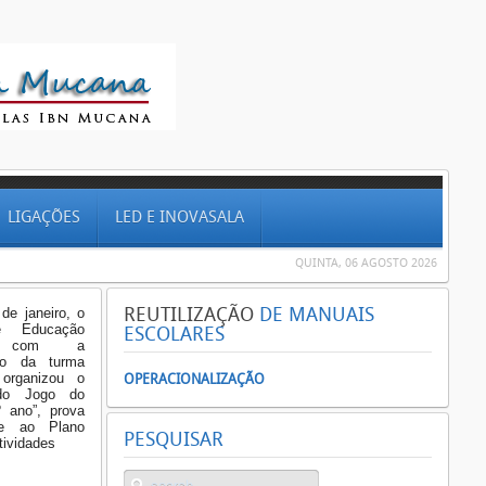
LIGAÇÕES
LED E INOVASALA
QUINTA, 06 AGOSTO 2026
REUTILIZAÇÃO
DE MANUAIS
de janeiro, o
e Educação
ESCOLARES
a, com a
ão da turma
organizou o
OPERACIONALIZAÇÃO
 do Jogo do
 ano”, prova
te ao Plano
PESQUISAR
tividades