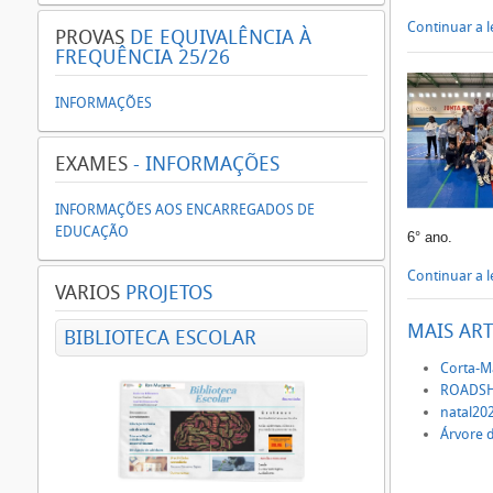
Continuar a le
PROVAS
DE EQUIVALÊNCIA À
FREQUÊNCIA 25/26
INFORMAÇÕES
EXAMES
- INFORMAÇÕES
INFORMAÇÕES AOS ENCARREGADOS DE
EDUCAÇÃO
6° ano.
Continuar a le
VARIOS
PROJETOS
MAIS ART
BIBLIOTECA ESCOLAR
Corta-M
ROADSH
natal20
Árvore 