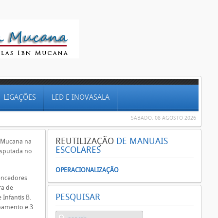
LIGAÇÕES
LED E INOVASALA
SÁBADO, 08 AGOSTO 2026
REUTILIZAÇÃO
DE MANUAIS
n Mucana na
ESCOLARES
disputada no
OPERACIONALIZAÇÃO
encedores
ra de
PESQUISAR
 Infantis B.
pamento e 3