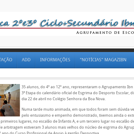
TAÇÃO
ADD
INFORMAÇÕES
"NOTÍCIAS" MAGAZIBN
35 alunos, do 4º ao 12º ano, representaram o Agrupamento Ib
3ª Etapa do calendário oficial de Esgrima do Desporto Escolar, 
dia 22 de abril no Colégio Senhora da Boa Nova.
Numa tarde muito animada, em que todos foram sem dúvida v
pelo entusiasmo e empenho demonstrado, tivemos ainda o ext
 primeiros lugares, no escalão de Infantis A, e um terceiro lugar no escalão de
e arbitragem estiveram 3 alunos mais velhos do núcleo de esgrima do Agru
 ano do Curso Profissional de Apoio à gestão Desportiva.