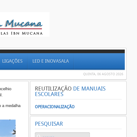
LIGAÇÕES
LED E INOVASALA
QUINTA, 06 AGOSTO 2026
REUTILIZAÇÃO
DE MANUAIS
ncelhio
ESCOLARES
l.
do a medalha
OPERACIONALIZAÇÃO
PESQUISAR