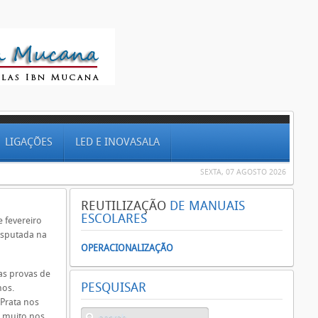
LIGAÇÕES
LED E INOVASALA
SEXTA, 07 AGOSTO 2026
REUTILIZAÇÃO
DE MANUAIS
ESCOLARES
 fevereiro
isputada na
OPERACIONALIZAÇÃO
as provas de
PESQUISAR
nos.
 Prata nos
e muito nos