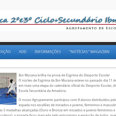
TAÇÃO
ADD
INFORMAÇÕES
"NOTÍCIAS" MAGAZIBN
Ibn Mucana brilha na prova de Esgrima do Desporto Escolar
O núcleo de Esgrima da Ibn Mucana esteve no passado dia 11 de
em mais uma etapa do calendário oficial do Desporto Escolar, d
Escola Secundária da Amadora.
O nosso Agrupamento participou com 8 alunos distribuídos pel
espada nos escalões de iniciados e juvenis, femininos e masculi
as 5 medalhas alcançadas (Ouro e Bronze em iniciados e juvenis femininos e
sculinos), a jornada ficou marcada pelo entusiasmo e evolução de todos, qu