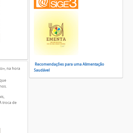
Recomendações para uma Alimentação
to», na hora
Saudável
 que
nos.
is,
A troca de