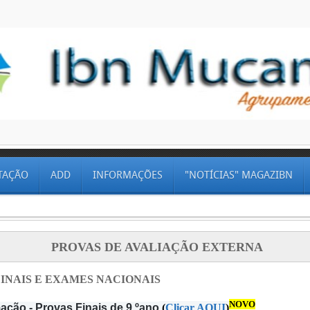
TAÇÃO
ADD
INFORMAÇÕES
"NOTÍCIAS" MAGAZIBN
PROVAS DE AVALIAÇÃO EXTERNA
INAIS E EXAMES NACIONAIS
NOVO
ação - Provas Finais de 9.ºano
(
Clicar AQUI
)