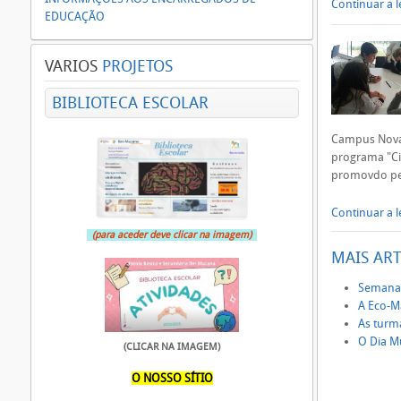
Continuar a le
EDUCAÇÃO
VARIOS
PROJETOS
BIBLIOTECA ESCOLAR
Campus Nova 
programa "Ci
promovdo pel
Continuar a le
(para aceder deve clicar na imagem)
MAIS ART
Semana 
A Eco-M
As turm
O Dia M
(CLICAR NA IMAGEM)
O NOSSO SÍTIO