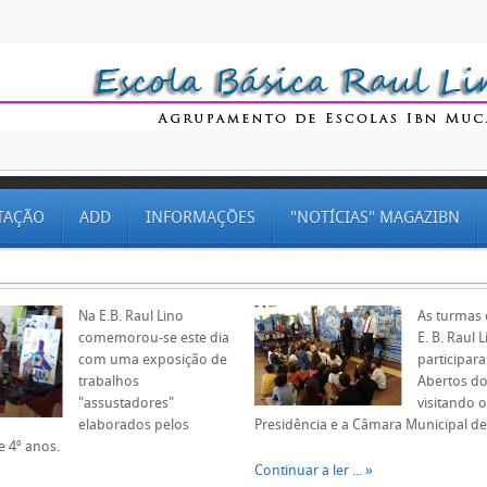
TAÇÃO
ADD
INFORMAÇÕES
"NOTÍCIAS" MAGAZIBN
Na E.B. Raul Lino
As turmas 
comemorou-se este dia
E. B. Raul 
com uma exposição de
participar
trabalhos
Abertos do
"assustadores"
visitando 
elaborados pelos
Presidência e a Câmara Municipal de
e 4º anos.
Continuar a ler ...