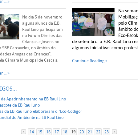
r ...
Na seman
No dia 5 de novembro
Mobilizaç
alguns alunos da E.B.
pelo Clim
Raul Lino participaram
âmbito do
no Fórum Direitos das
Eco-Escol
Crianças e Jovens no
de setembro, a E.B. Raul Lino re
SBE Carcavelos, no âmbito do
algumas iniciativas como protest
dades Amigas das Crianças",
a Câmara Municipal de Cascais.
Continue Reading
r ...
IGOS...
de Apadrinhamento na EB Raul Lino
ascote da EB Raul Lino
as da EB Raul Lino elaboraram o "Eco-Código"
undial do Ambiente na EB Raul Lino
14
«
15
16
17
18
19
20
21
22
23
»