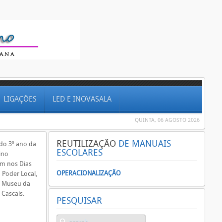
LIGAÇÕES
LED E INOVASALA
QUINTA, 06 AGOSTO 2026
REUTILIZAÇÃO
DE MANUAIS
do 3º ano da
ESCOLARES
Lino
am nos Dias
OPERACIONALIZAÇÃO
 Poder Local,
o Museu da
 Cascais.
PESQUISAR