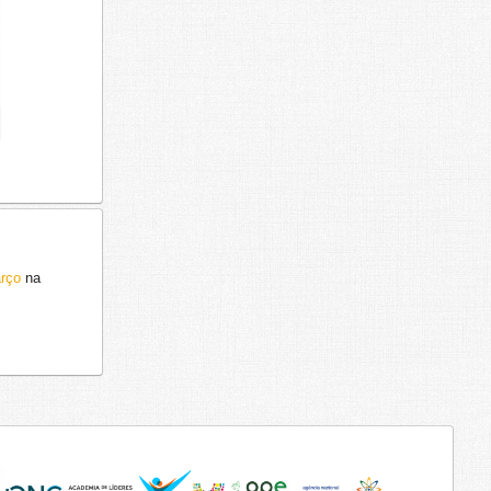
rço
na