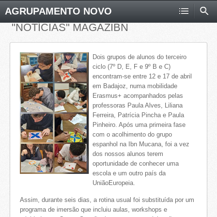
AGRUPAMENTO NOVO
"NOTÍCIAS" MAGAZIBN
Dois grupos de alunos do terceiro
ciclo (7º D, E, F e 9º B e C)
encontram-se entre 12 e 17 de abril
em Badajoz, numa mobilidade
Erasmus+ acompanhados pelas
professoras Paula Alves, Liliana
Ferreira, Patrícia Pincha e Paula
Pinheiro. Após uma primeira fase
com o acolhimento do grupo
espanhol na Ibn Mucana, foi a vez
dos nossos alunos terem
oportunidade de conhecer uma
escola e um outro país da
UniãoEuropeia.
Assim, durante seis dias, a rotina usual foi substituída por um
programa de imersão que incluiu aulas, workshops e