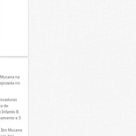
n Mucana na
disputada no
encedores
ra de
 Infantis B.
pamento e 3
o Ibn Mucana