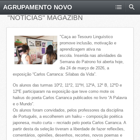
AGRUPAMENTO NOVO
"NOTÍCIAS" MAGAZIBN
"Caça ao Tesouro Linguístico
promove inclusão, motivação e
aprendizagem ativa na
escola. Inserida nas atividades da
Semana do Patrono foi aberta hoje,
dia 24 de março de 2026, a
exposição “Carlos Carranca: Sílabas da Vida”.
Os alunos das turmas 10º2, 11º2, 11ºH, 12ºA, 12º B, 12ºD e
12ºE participaram na exposição que teve como mote os
haikus do poeta Carlos Carranca publicados no livro “A Palavra
e o Mundo”.
Os alunos foram convidados, pelos professores da disciplina
de Português, a escolherem um haiku – composição poética
japonesa, muito curta – recriado pelo poeta Carlos Carranca. A
partir desta da seleção tiveram a liberdade de fazer reflexões,
comentários, opiniões, desenhos, recortes, novos poemas e