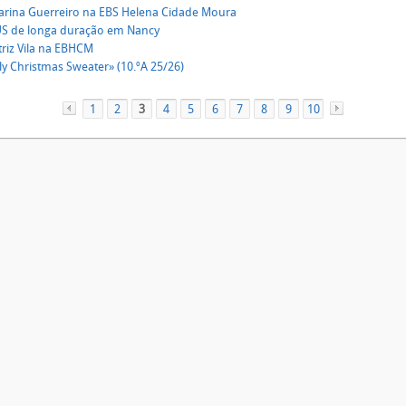
tarina Guerreiro na EBS Helena Cidade Moura
 de longa duração em Nancy
triz Vila na EBHCM
y Christmas Sweater» (10.ºA 25/26)
1
«
2
3
4
5
6
7
8
9
10
»