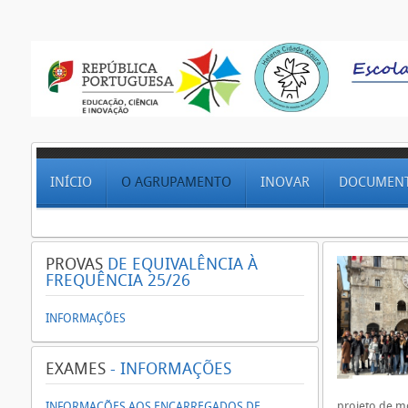
INÍCIO
O AGRUPAMENTO
INOVAR
DOCUMEN
PROVAS
DE EQUIVALÊNCIA À
FREQUÊNCIA 25/26
INFORMAÇÕES
EXAMES
- INFORMAÇÕES
projeto de m
INFORMAÇÕES AOS ENCARREGADOS DE