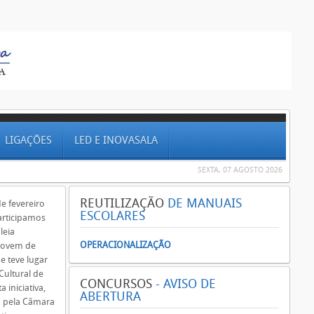
LIGAÇÕES
LED E INOVASALA
SEXTA, 07 AGOSTO 2026
REUTILIZAÇÃO
DE MANUAIS
e fevereiro
ESCOLARES
articipamos
leia
OPERACIONALIZAÇÃO
Jovem de
e teve lugar
Cultural de
CONCURSOS
- AVISO DE
a iniciativa,
ABERTURA
 pela Câmara