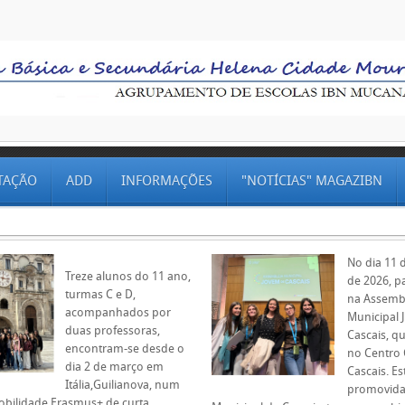
TAÇÃO
ADD
INFORMAÇÕES
"NOTÍCIAS" MAGAZIBN
No dia 11 d
Treze alunos do 11 ano,
de 2026, p
turmas C e D,
na Assemb
acompanhados por
Municipal 
duas professoras,
Cascais, qu
encontram-se desde o
no Centro 
dia 2 de março em
Cascais. Est
Itália,Guilianova, num
promovida
obilidade Erasmus+ de curta