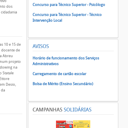
tivo
Concurso para Técnico Superior - Psicólogo
nto dos
 cidadania
Concurso para Técnico Superior - Técnico
Intervenção Local
as 10 e 15 de
AVISOS
 a docente de
la Abreu
Horário de funcionamento dos Serviços
 num projeto
Administrativos
adowing na
o Statale
Carregamento de cartão escolar
 Ettore
Bolsa de Mérito (Ensino Secundário)
em Desio,
 da
CAMPANHAS
SOLIDÁRIAS