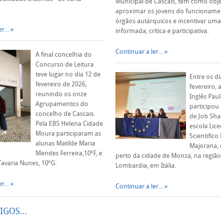
Municipal de Cascais, tem como obje
aproximar os jovens do funcioname
órgãos autárquicos e incentivar uma
r...
informada, crítica e participativa.
Continuar a ler...
A final concelhia do
Concurso de Leitura
teve lugar no dia 12 de
Entre os di
fevereiro de 2026,
fevereiro,
reunindo os onze
Inglês Pau
Agrupamentos do
participou
concelho de Cascais.
de Job Sh
Pela EBS Helena Cidade
escola Lice
Moura participaram as
Scientifico
alunas Matilde Maria
Majorana, 
Mendes Ferreira,10ºF, e
perto da cidade de Monza, na região
Tavaria Nunes, 10ºG.
Lombardia, em Itália.
r...
Continuar a ler...
IGOS...