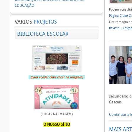
EDUCAÇÃO
Podem consultá-
Página Clube Ci
VARIOS
PROJETOS
Fica também aqu
Revista | Ediçã
BIBLIOTECA ESCOLAR
(para aceder deve clicar na imagem)
secundário d
Cascais.
(CLICAR NA IMAGEM)
Continuar a le
O NOSSO SÍTIO
MAIS ART