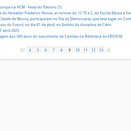
 Europa na HCM - Festa do Patrono 25
e do Vereador Frederico Nunes, as turmas do 12.ºD e E, da Escola Básica e S
Cidade de Moura, participaram no Dia da Democracia, que teve lugar no Cen
os do Estoril, no dia 01 de abril, no âmbito da disciplina de Ciênc
 abril 2025
em aos 500 anos do nascimento de Camões na Biblioteca da EBSHCM
4
«
5
6
7
8
9
10
11
12
13
»