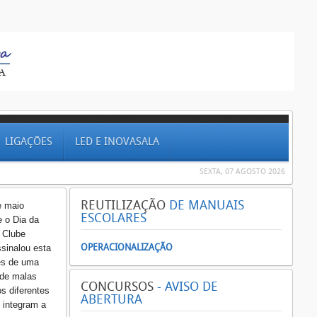
LIGAÇÕES
LED E INOVASALA
SEXTA, 07 AGOSTO 2026
REUTILIZAÇÃO
DE MANUAIS
e maio
ESCOLARES
e o Dia da
 Clube
OPERACIONALIZAÇÃO
sinalou esta
és de uma
 de malas
CONCURSOS
- AVISO DE
os diferentes
ABERTURA
 integram a