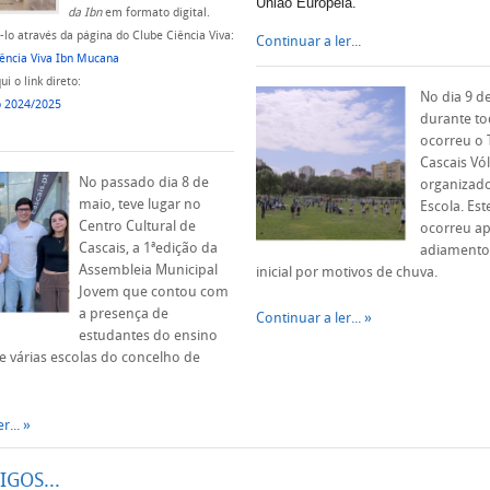
União Europeia.
da Ibn
em formato digital.
lo através da página do Clube Ciência Viva:
Continuar a ler...
ência Viva Ibn Mucana
i o link direto:
No dia 9 d
o 2024/2025
durante t
ocorreu o 
Cascais Vól
No passado dia 8 de
organizado
maio, teve lugar no
Escola. Est
Centro Cultural de
ocorreu a
Cascais, a 1ªedição da
adiamento
Assembleia Municipal
inicial por motivos de chuva.
Jovem que contou com
a presença de
Continuar a ler...
estudantes do ensino
e várias escolas do concelho de
r...
IGOS...