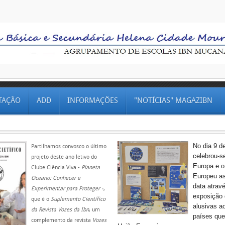
TAÇÃO
ADD
INFORMAÇÕES
"NOTÍCIAS" MAGAZIBN
No dia 9 d
Partilhamos convosco o último
celebrou-s
projeto deste ano letivo do
Europa e o
Clube Ciência Viva -
Planeta
Europeu as
Oceano: Conhecer e
data atrav
Experimentar para Proteger -
,
exposição
que é o
Suplemento Científico
alusivas a
da Revista Vozes da Ibn
, um
países que
complemento da revista
Vozes